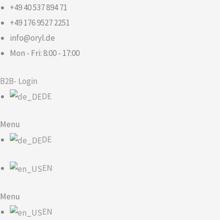
Zum
+49 40 537 894 71
Inhalt
+49 176 9527 2251​​
springen
info@oryl.de
Mon - Fri: 8:00 - 17:00
B2B- Login
DE
Menu
DE
EN
Menu
EN