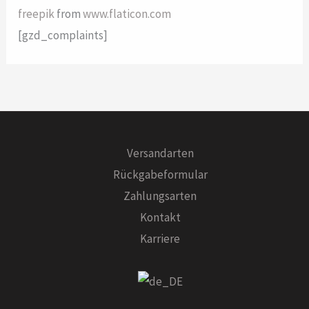
freepik
from
www.flaticon.com
[gzd_complaints]
Versandarten
Rückgabeformular
Zahlungsarten
Kontakt
Karriere